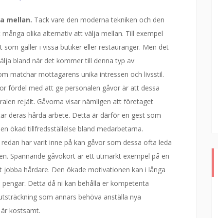
ja mellan.
Tack vare den moderna tekniken och den
et många olika alternativ att välja mellan. Till exempel
 som gäller i vissa butiker eller restauranger. Men det
älja bland när det kommer till denna typ av
om matchar mottagarens unika intressen och livsstil.
or fördel med att ge personalen gåvor är att dessa
alen rejält. Gåvorna visar nämligen att företaget
tar deras hårda arbete. Detta är därför en gest som
h en ökad tillfredsställelse bland medarbetarna.
redan har varit inne på kan gåvor som dessa ofta leda
atsen. Spännande gåvokort är ett utmärkt exempel på en
t jobba hårdare. Den ökade motivationen kan i långa
l pengar. Detta då ni kan behålla er kompetenta
a utsträckning som annars behöva anställa nya
 är kostsamt.