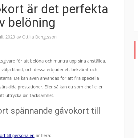
ort är det perfekta
av belöning
uli, 2023
av
Ottilia Bengtsson
tsgivare för att belöna och muntra upp sina anställda.
 välja bland, och dessa erbjuder ett bekvämt och
etarna. De kan även användas för att fira speciella
 särskilda prestationer. Eller så kan du som chef eller
att uttrycka din tacksamhet.
ort spännande gåvokort till
t till personalen
är flera: