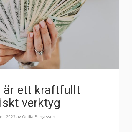
 är ett kraftfullt
skt verktyg
rs, 2023
av
Ottilia Bengtsson