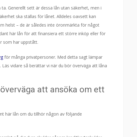
 ta. Generellt sett är dessa lån utan säkerhet, men i
säkerhet ska ställas för lånet. Alldeles oavsett kan
som helst – de är således inte öronmärkta för något
ant här lån för att finansiera ett större inköp eller för
er som har uppstått.
yg
för många privatpersoner. Med detta sagt lämpar
. Läs vidare så berättar vi när du bör överväga att låna
överväga att ansöka om ett
t här lån om du tillhör någon av följande