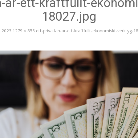
n-ar-ett-kraftfullt-ekonom
18027.jpg
, 2023
1279 × 853
ett-privatlan-ar-ett-kraftfullt-ekonomiskt-verktyg-1