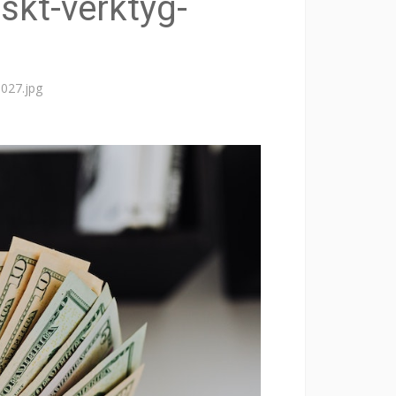
iskt-verktyg-
8027.jpg