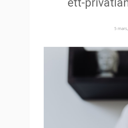
ett-privatla
5 mars